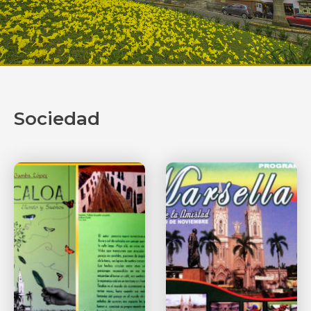
Sociedad
Página
Página
Página
Página
Página