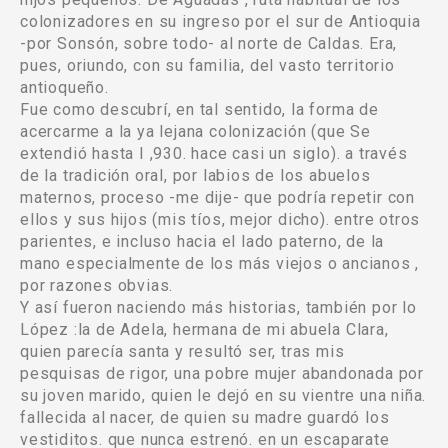
colonizadores en su ingreso por el sur de Antioquia
-por Sonsón, sobre todo- al norte de Caldas. Era,
pues, oriundo, con su familia, del vasto territorio
antioqueño.
Fue como descubrí, en tal sentido, la forma de
acercarme a la ya lejana colonización (que Se
extendió hasta I ,930. hace casi un siglo). a través
de la tradición oral, por labios de los abuelos
maternos, proceso -me dije- que podría repetir con
ellos y sus hijos (mis tíos, mejor dicho). entre otros
parientes, e incluso hacia el lado paterno, de la
mano especialmente de los más viejos o ancianos ,
por razones obvias.
Y así fueron naciendo más historias, también por lo
López :la de Adela, hermana de mi abuela Clara,
quien parecía santa y resultó ser, tras mis
pesquisas de rigor, una pobre mujer abandonada por
su joven marido, quien le dejó en su vientre una niña.
fallecida al nacer, de quien su madre guardó los
vestiditos. que nunca estrenó. en un escaparate