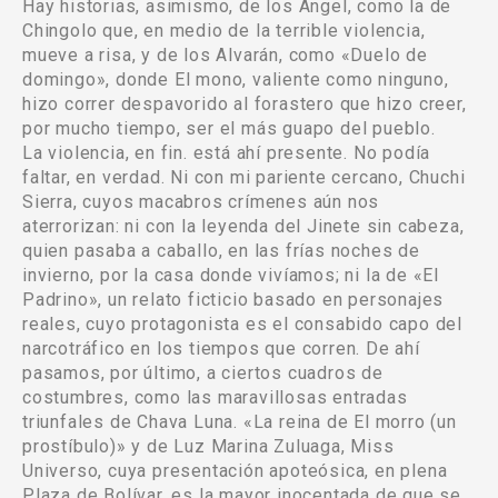
Hay historias, asimismo, de los Ángel, como la de
Chingolo que, en medio de la terrible violencia,
mueve a risa, y de los Alvarán, como «Duelo de
domingo», donde El mono, valiente como ninguno,
hizo correr despavorido al forastero que hizo creer,
por mucho tiempo, ser el más guapo del pueblo.
La violencia, en fin. está ahí presente. No podía
faltar, en verdad. Ni con mi pariente cercano, Chuchi
Sierra, cuyos macabros crímenes aún nos
aterrorizan: ni con la leyenda del Jinete sin cabeza,
quien pasaba a caballo, en las frías noches de
invierno, por la casa donde vivíamos; ni la de «El
Padrino», un relato ficticio basado en personajes
reales, cuyo protagonista es el consabido capo del
narcotráfico en los tiempos que corren. De ahí
pasamos, por último, a ciertos cuadros de
costumbres, como las maravillosas entradas
triunfales de Chava Luna. «La reina de El morro (un
prostíbulo)» y de Luz Marina Zuluaga, Miss
Universo, cuya presentación apoteósica, en plena
Plaza de Bolívar, es la mayor inocentada de que se