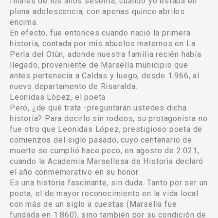
finales de los años sesenta, cuando yo estaba en
plena adolescencia, con apenas quince abriles
encima.
En efecto, fue entonces cuando nació la primera
historia, contada por mis abuelos maternos en La
Perla del Otùn, adonde nuestra familia recién había
llegado, proveniente de Marsella municipio que
antes pertenecía a Caldas y luego, desde 1.966, al
nuevo departamento de Risaralda.
Leonidas Lòpez, el poeta
Pero, ¿de qué trata -preguntarán ustedes dicha
historia? Para decirlo sin rodeos, su protagonista no
fue otro que Leonidas López, prestigioso poeta de
comienzos del siglo pasado, cuyo centenario de
muerte se cumplió hace poco, en agosto de 2.021,
cuando la Academia Marsellesa de Historia declaró
el año conmemorativo en su honor.
Es una historia fascinante, sin duda. Tanto por ser un
poeta, el de mayor reconocimiento en la vida local
con más de un siglo a cuestas (Marsella fue
fundada en 1.860), sino también por su condición de