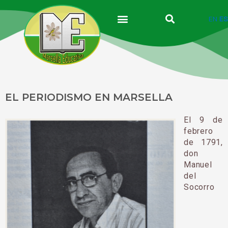
Ir
al
EN
ES
contenido
EL PERIODISMO EN MARSELLA
El 9 de
febrero
de 1791,
don
Manuel
del
Socorro