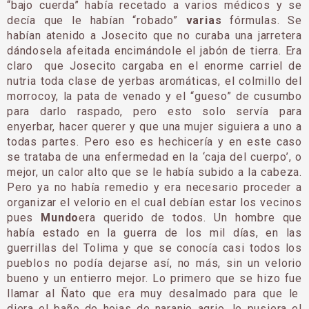
“bajo cuerda” había recetado a varios médicos y se
decía que le habían “robado”
varias
fórmulas. Se
habían atenido a Josecito que no curaba una jarretera
dándosela afeitada encimándole el jabón de tierra. Era
claro que Josecito car­gaba en el enorme carriel de
nutria toda clase de yerbas aromáticas, el colmillo del
morrocoy, la pata de venado y el “gueso” de cu­sumbo
para darlo raspado, pero esto solo servía para
enyerbar, hacer querer y que una mujer siguiera a uno a
todas partes. Pero eso es hechicería y en este caso
se trataba de una enfermedad en la ‘caja del cuerpo’, o
mejor, un calor alto que se le había subido a la cabeza.
Pero ya no había remedio y era necesario proce­der a
organizar el velorio en el cual debían estar los vecinos
pues
Mundo
era querido de todos. Un hombre que
había estado en la guerra de los mil días, en las
guerrillas del Tolima y que se conocía casi todos los
pueblos no podía dejarse así, no más, sin un ve­lorio
bueno y un entierro mejor. Lo primero que se hizo fue
llamar al Ñato que era muy desalmado para que le
diera el baño de hojas de naranjo agrio, le pusiera el