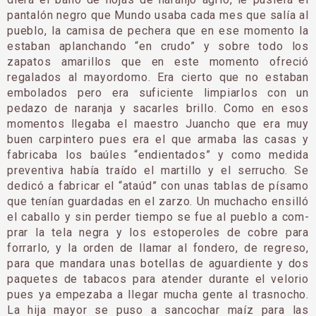
pantalón negro que Mundo usaba cada mes que salía al
pueblo, la camisa de pechera que en ese momento la
estaban aplanchando “en crudo” y sobre to­do los
zapatos amarillos que en este momento ofreció
regalados al mayordomo. Era cierto que no estaban
em­bolados pero era suficiente limpiarlos con un
pedazo de naranja y sacarles brillo. Como en esos
momentos llegaba el maestro Juancho que era muy
buen carpin­tero pues era el que armaba las casas y
fabricaba los baúles “endientados” y como medida
preventiva ha­bía traído el martillo y el serrucho. Se
dedicó a fa­bricar el “ataúd” con unas tablas de písamo
que te­nían guardadas en el zarzo. Un muchacho ensilló
el caballo y sin perder tiempo se fue al pueblo a com­
prar la tela negra y los estoperoles de cobre para
forrarlo, y la orden de lla­mar al fondero, de regreso,
para que mandara unas botellas de aguardiente y dos
paquetes de tabacos para atender durante el velorio
pues ya empezaba a llegar mucha gente al trasnocho.
La hija mayor se puso a sancochar maíz para las