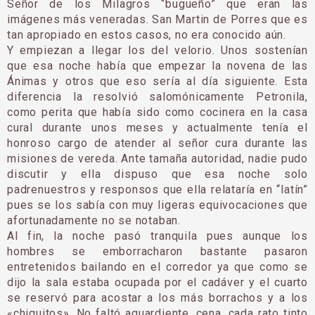
Señor de los Milagros “bugueño” que eran las
imágenes más venera­das. San Martin de Porres que es
tan apropiado en estos casos, no era conoci­do aún.
Y empiezan a llegar los del velorio. Unos sostenían
que esa noche había que empezar la novena de las
Ánimas y otros que eso se­ría al día siguiente. Esta
diferencia la resolvió salomónicamente Petronila,
como perita que había sido como cocinera en la ca­sa
cural durante unos me­ses y actualmente tenía el
honroso cargo de atender al señor cura durante las
misiones de vereda. Ante tamaña autoridad, nadie pudo
discutir y ella dispuso que esa noche solo
padrenuestros y responsos que ella relataría en “latín”
pues se los sabía con muy lige­ras equivocaciones que
afortunadamente no se notaban.
Al fin, la noche pasó tranquila pues aunque los
hombres se emborracharon bastante pasaron
entretenidos bailando en el corredor ya que como se
dijo la sala estaba ocupada por el cadá­ver y el cuarto
se reservó para acostar a los más bo­rrachos y a los
«chiquitos». No faltó aguardiente, cena, cada rato tinto