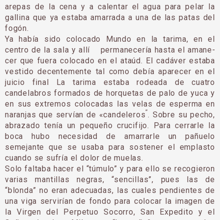
arepas de la cena y a calentar el agua para pelar la
gallina que ya es­taba amarrada a una de las patas del
fogón.
Ya había sido colocado Mundo en la tarima, en el
centro de la sala y allí permanecería hasta el amane­
cer que fuera colocado en el ataúd. El cadáver estaba
vestido decentemente tal como debía aparecer en el
juicio final La tarima estaba rodeada de cuatro
candelabros formados de hor­quetas de palo de yuca y
en sus extremos colocadas las velas de esperma en
”
naranjas que servían de «candeleros
. Sobre su pecho,
abrazado tenía un pequeño crucifijo. Para ce­rrarle la
boca hubo necesidad de amarrarle un pa­ñuelo
semejante que se usaba para sostener el emplasto
cuando se sufría el dolor de muelas.
Solo faltaba hacer el “túmulo” y para ello se recogieron
varias mantillas ne­gras, “sencillas”, pues las de
“blonda” no eran adecuadas, las cuales pendientes de
una viga servirían de fondo para colocar la imagen de
la Virgen del Per­petuo Socorro, San Expe­dito y el