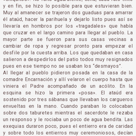
y en fin, se hizo lo posible para que es­tuvieran bien.
Muy al amanecer se trajeron dos gua­duas para amarrar
él ataúd, hacer la parihuela y dejar­lo listo pues así se
lleva­ría en hombros por los «tragadales» que había
que cruzar en el largo camino pa­ra llegar al pueblo. La
mayor parte se fueron para sus casas vecinas a
cambiar de ropa y regresar pronto pa­ra empezar el
desfile por la cuesta arriba. Los que que­daban en casa
salieron a despedirlos del patio todos muy resignados
pues en ese tiempo no se usaban los “desmayos”.
Al llegar al pueblo pidieron posada en la casa de la
comadre Encarnación y allí velaron el cuerpo hasta que
viniera el Padre acompa­ñado de un acólito. En la
esquina se hizo la primera «posa». El ataúd era
sostenido por tres sábanas que llevaban los cargueros
en­vueltas en la mano. Cuan­do paraban lo colocaban
sobre dos taburetes mientras el sacerdote le rezaba
un responso y le rociaba un poco de agua bendita. Las
exequias duraron poco, pues el entierro era de ca­ridad
y sobre todo los en­tierros muy ceremoniosos, decían