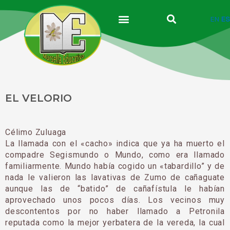
Ir
al
EN
ES
contenido
EL VELORIO
Célimo Zuluaga
La llamada con el «cacho» indica que ya ha muerto el
compadre Segismun­do o Mundo, como era llamado
familiarmente. Mundo había cogido un «tabardillo” y de
nada le valieron las lavativas de Zumo de cañaguate
aunque las de “batido” de cañafístula le habían
aprovechado unos pocos días. Los vecinos muy
descontentos por no haber llamado a Petronila
reputada como la mejor yerbatera de la vereda, la cual