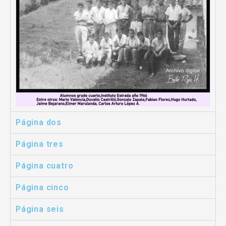
Página dos
Página tres
Página cuatro
Página cinco
Página seis