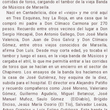
corridas de toros, cargando el tambor de la vieja Banda
de Músicos de Marsella.
Nací en Cantadelicia, dice el «viejo» y me crié aquí
en Tres Esquinas, hoy La Rioja, en una casa que le
compró mi padre a Don Clímaco Carmona por 270
pesos. Recuerdo entre otros vecinos del lugar a Don
Sergio Hincapié, Don Antonio Gallego, Don José María
Valencia, Don Juan de Dios Galviz y Don Clímaco
Gómez, entre otros viejos conocidos de Marsella,
afirma Don Luís. Desde muy corta edad, yo tocaba el
tambor y luego el saxo, en la vieja banda de Músicos y
cargaba el atril, lo que me permitía entrar a las corridas
de toros que se hacían en un encierro en el sector de
Chapinero. Los ensayos de la banda los hacíamos en
la casa de José Gutiérrez, hoy esquina de la diez,
subida para el hospital. El director era Alejandro Patiño
y recuerdo compañeros como José Moreno, Valeriano
Gómez, Guillermo Agudelo, Miguel Betancur, José
Manuel Muñoz, Saulo Gómez (ElDiablo), Brígido
Enciso, Jesús María Osorio (El Tío), Salvador Loaiza,
Arturo Grajales y Luís Felipe Gutiérrez. Esta banda la