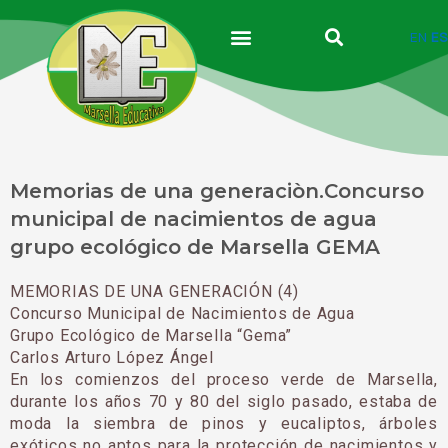
Ir
al
EN
ES
contenido
Memorias de una generaciòn.Concurso
municipal de nacimientos de agua
grupo ecológico de Marsella GEMA
MEMORIAS DE UNA GENERACIÓN (4)
Concurso Municipal de Nacimientos de Agua
Grupo Ecológico de Marsella “Gema”
Carlos Arturo López Ángel
En
los comienzos del proceso verde de Marsella,
durante los años 70 y 80 del siglo pasado, estaba de
moda la siembra de pinos y eucaliptos, árboles
exóticos no aptos para la protección de nacimientos y