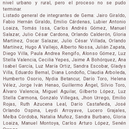
nivel urbano y rural, pero el proceso no se pudo
terminar.
Listado general de integrantes de Gema: Jairo Giraldo,
Fabio Hernán Giraldo, Emilio Cárdenas, Lubier Antonio
Loaiza, Tomás Issa, Carlos Andrés Gómez, Manuel
Salazar, Julio César Cardona, Orlando Calderón, Gloria
Martínez, Oscar Salazar, Julio César Villada, Orlando
Martínez, Hugo A Vallejo, Alberto Nossa, Julián Zapata,
Diego Villa, Paula Andrea Rengifo, Alonso Gómez, Luz
Stella Valencia, Cecilia Yepes, Jaime A Bohórquez, Ana
Isabel García, Luz María Ortiz, Sandra Escobar, Gladys
Villa, Eduardo Bernal, Diana Londoño, Claudia Arboleda,
Humberto Osorio, Nydia Betancur, Darío Toro, Helena
Vélez, Jorge Iván Henao, Guillermo Ángel, Silvio Toro,
Álvaro Valencia, Miguel Aguilar, Gilberto López, Luz
Stella Carmona, Gonzalo Villegas, Jhon Urrego, Emilio
Rojas, Ruth Azucena Leal, Darío Castañeda, José
Orlando Ospina, Leydi Arroyave, Lucero Grajales,
Melba Córdoba, Natalia Muñoz, Sandra Burbano, Gloria
Loaiza, Manuel Montoya, Carlos Arturo López, Senén