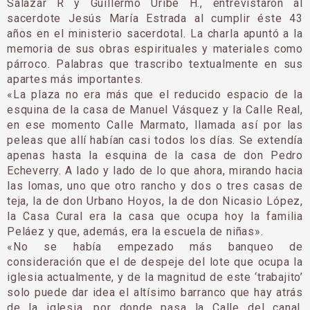
Salazar R y Guillermo Uribe H., entrevistaron al
sacerdote Jesús María Estrada al cumplir éste 43
años en el ministerio sacerdotal. La charla apuntó a la
memoria de sus obras espirituales y materiales como
párroco. Palabras que trascribo textualmente en sus
apartes más importantes.
«La plaza no era más que el reducido espacio de la
esquina de la casa de Manuel Vásquez y la Calle Real,
en ese momento Calle Marmato, llamada así por las
peleas que allí habían casi todos los días. Se extendía
apenas hasta la esquina de la casa de don Pedro
Echeverry. A lado y lado de lo que ahora, mirando hacia
las lomas, uno que otro rancho y dos o tres casas de
teja, la de don Urbano Hoyos, la de don Nicasio López,
la Casa Cural era la casa que ocupa hoy la familia
Peláez y que, además, era la escuela de niñas».
«No se había empezado más banqueo de
consideración que el de despeje del lote que ocupa la
iglesia actualmente, y de la magnitud de este ‘trabajito’
solo puede dar idea el altísimo barranco que hay atrás
de la iglesia, por donde pasa la Calle del canal,