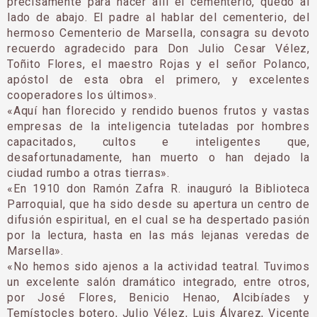
precisamente para hacer allí el cementerio, quedó al
lado de abajo. El padre al hablar del cementerio, del
hermoso Cementerio de Marsella, consagra su devoto
recuerdo agradecido para Don Julio Cesar Vélez,
Toñito Flores, el maestro Rojas y el señor Polanco,
apóstol de esta obra el primero, y excelentes
cooperadores los últimos».
«Aquí han florecido y rendido buenos frutos y vastas
empresas de la inteligencia tuteladas por hombres
capacitados, cultos e inteligentes que,
desafortunadamente, han muerto o han dejado la
ciudad rumbo a otras tierras».
«En 1910 don Ramón Zafra R. inauguró la Biblioteca
Parroquial, que ha sido desde su apertura un centro de
difusión espiritual, en el cual se ha despertado pasión
por la lectura, hasta en las más lejanas veredas de
Marsella».
«No hemos sido ajenos a la actividad teatral. Tuvimos
un excelente salón dramático integrado, entre otros,
por José Flores, Benicio Henao, Alcibíades y
Temístocles botero, Julio Vélez, Luis Álvarez, Vicente