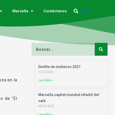
EN
ES
Marsella
Contáctanos
Buscar
Desfile de muñecos 2021
31/12/2021
eza en la
Leer Más »
Marsella,capital mundial infantil del
o de “El
café
08/12/2021
Leer Más »