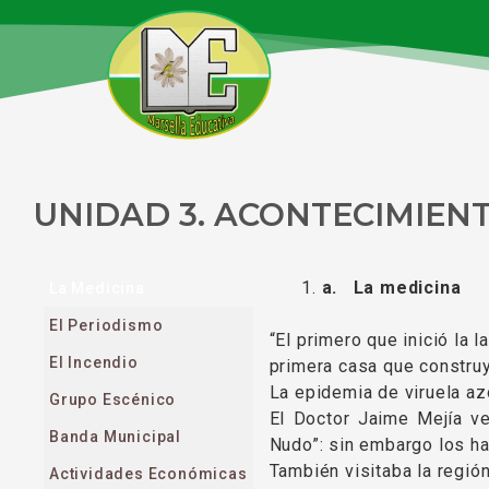
Ir
al
contenido
UNIDAD 3. ACONTECIMIEN
a.
La medicina
La Medicina
El Periodismo
“El primero que inició la
El Incendio
primera casa que construy
La epidemia de viruela az
Grupo Escénico
El Doctor Jaime Mejía ve
Banda Municipal
Nudo”: sin embargo los h
También visitaba la regi
Actividades Económicas