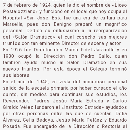
7 de febrero de 1924, quien le dio el nombre de «Liceo
Pestalozziano» y funcionó en el local que hoy ocupa el
Hospital «San José. Esta fue una era de cultura para
Marsella, pues don Benigno preparó un magnífico
personal. Dedicó su entusiasmo a la reorganización
del «Salón Dramá­tico» el cual cosechó sus mejores
triunfos con tan eminente Director de escena y actor.
En 1926 fue Director don Marco Fidel Jaramillo y en
1930 ocupó la Dirección don Pedro Gallo, quien
también ayudó mucho al Salón Dramático en sus
nuevos triunfos. Por esta época el Colegio ter­minó
sus labores.
En el año de 1945, en vista del numeroso per­sonal
salido de la escuela primaria por haber cur­sado el año
quinto, sin medios para continuar sus estudios, los
Reverendos Padres Jesús María Estra­da y Carlos
Giraldo Vélez fundaron el «Instituto Estrada» ayudados
por otras personas entre las que se cuentan: Delia
Álvarez, Celia Bedoya, Jesús Ma­ría Peláez y Eduardo
Posada. Fue encargado de la Dirección o Rectoría el