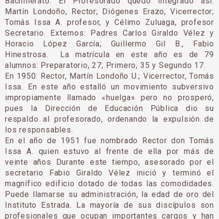
Bachillerato. El Profesorado quedó integrado así:
Martín Londoño, Rector; Diógenes Erazo, Vicerrector;
Tomás Issa A. profesor, y Célimo Zuluaga, profesor
Secretario. Externos: Padres Carlos Giraldo Vélez y
Horacio López García; Guillermo Gil B., Fabio
Hinestrosa. La matrícula en este año es de 79
alumnos: Preparatorio, 27; Primero, 35 y Segundo 17.
En 1950: Rector, Martín Londoño U.; Vicerrector, Tomás
Issa. En este año estalló un movimiento sub­versivo
impropiamente llamado «huelga» pero no prosperó,
pues la Dirección de Educación Pública dio su
respaldo al profesorado, ordenando la expulsión de
los responsables.
En el año de 1951 fue nombrado Rector don Tomás
Issa A. quien estuvo al frente de ella por más de
veinte años Durante este tiempo, asesorado por el
secretario Fabio Giraldo Vélez inició y terminó el
magnífico edificio dotado de todas las comodidades.
Puede llamarse su administración, la edad de oro del
Instituto Estrada. La mayoría de sus discípulos son
profesionales que ocupan importantes cargos y han