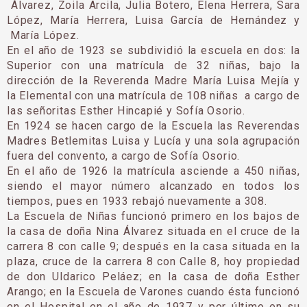
Álvarez, Zoila Arcila, Julia Botero, Elena Herrera, Sara
López, María Herrera, Luisa García de Hernández y
María López.
En el año de 1923 se subdividió la escuela en dos: la
Superior con una matrícula de 32 niñas, bajo la
dirección de la Reverenda Madre María Luisa Mejía y
la Elemental con una matrícula de 108 niñas a cargo de
las señoritas Esther Hincapié y Sofía Osorio.
En 1924 se hacen cargo de la Escuela las Re­verendas
Madres Betlemitas Luisa y Lucía y una sola agrupación
fuera del convento, a cargo de So­fía Osorio.
En el año de 1926 la matrícula asciende a 450 niñas,
siendo el mayor número alcanzado en todos los
tiempos, pues en 1933 rebajó nuevamente a 308.
La Escuela de Niñas funcionó primero en los bajos de
la casa de doña Nina Álvarez situada en el cruce de la
carrera 8 con calle 9; después en la casa situada en la
plaza, cruce de la carrera 8 con Calle 8, hoy propiedad
de don Uldarico Peláez; en la casa de doña Esther
Arango; en la Escuela de Varones cuando ésta funcionó
en el Hospital en el año de 1937 y por último en su