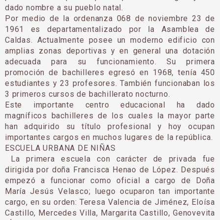
dado nombre a su pueblo natal.
Por medio de la ordenanza 068 de noviembre 23 de
1961 es departamentalizado por la Asamblea de
Caldas. Actualmente posee un moderno edificio con
amplias zonas deportivas y en general una do­tación
adecuada para su funcionamiento. Su prime­ra
promoción de bachilleres egresó en 1968, tenía 450
estudiantes y 23 profesores. Tam­bién funcionaban los
3 primeros cursos de bachillera­to nocturno.
Este importante centro educacional ha dado
magníficos bachilleres de los cuales la mayor parte
han adquirido su título profesional y hoy ocupan
importantes cargos en muchos lugares de la repú­blica.
ESCUELA URBANA DE NIÑAS
La primera escuela con carácter de privada fue
dirigida por doña Francisca Henao de López. Después
empezó a funcionar como oficial a cargo de Doña
María Jesús Velasco; luego ocuparon tan importante
cargo, en su orden: Teresa Valencia de Jiménez, Eloísa
Castillo, Mercedes Villa, Margarita Castillo, Genovevita