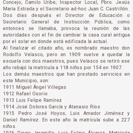
Concejo, Camilo Uribe; Inspector Local, Pbro. Jesús
María Estrada y el Secretario ad-hoc Juan C. Castrillón.
Dos días después el Director de Educación o
Secretario General de Instrucción Pública, como
entonces se llamaba, provoca la reunión de las
autoridades con el fin de cambiar la casa cural antigua
por el solar en donde está edificada la actual.
Al finalizar el citado año, es nombrado maes­tro don
Rodolfo Velasco, pero en 1909 vuelve a quedar la
escuela con dos maestros, pues Velasco se retiró ese
año rebajó la matrícula a 118 ni­ños por 154 en 1907.
Los demás maestros que han prestado servicios en
este Municipio, son:
1911 Miguel Ángel Villegas
1912 Rafael Osorio
1913 Luis Felipe Ramírez
1914 José Dolores García y Atanasio Ríos
1915 Pedro José Hoyos, Luis Amador Jiménez y
Daniel Ramírez. En este año la matrícula su­be a 227
niños.
1916 Diego Jaramillo, Luis Felipe Álvarez. Matrí­cula