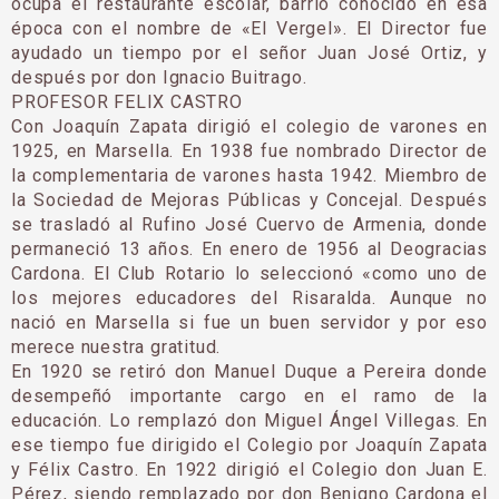
ocupa el restaurante escolar, barrio conocido en esa
época con el nom­bre de «El Vergel». El Director fue
ayudado un tiem­po por el señor Juan José Ortiz, y
después por don Ignacio Buitrago.
PROFESOR FELIX CASTRO
Con Joaquín Zapata dirigió el colegio de varones en
1925, en Marsella. En 1938 fue nombrado Director de
la complementaria de varones hasta 1942. Miembro de
la Sociedad de Mejoras Públicas y Concejal. Después
se trasladó al Rufino José Cuervo de Armenia, donde
permaneció 13 años. En enero de 1956 al Deogracias
Cardona. El Club Rotario lo seleccionó «como uno de
los mejores educadores del Risaralda. Aunque no
nació en Marsella si fue un buen servidor y por eso
merece nuestra gratitud.
En 1920 se retiró don Manuel Duque a Pereira donde
desempeñó importante cargo en el ramo de la
educación. Lo remplazó don Miguel Ángel Ville­gas. En
ese tiempo fue dirigido el Colegio por Joa­quín Zapata
y Félix Castro. En 1922 dirigió el Cole­gio don Juan E.
Pérez, siendo remplazado por don Benigno Cardona el