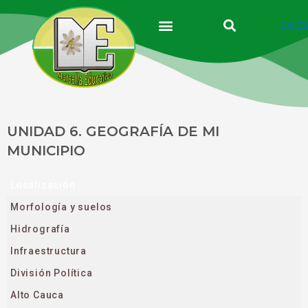
Ir
al
EN
ES
contenido
UNIDAD 6. GEOGRAFÍA DE MI
MUNICIPIO
Localización
Morfología y suelos
Hidrografía
Infraestructura
División Política
Alto Cauca