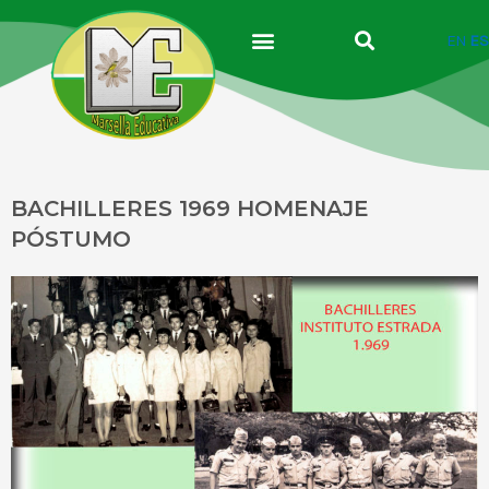
Ir
al
EN
ES
contenido
BACHILLERES 1969 HOMENAJE
PÓSTUMO