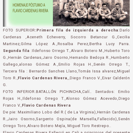
FOTO SUPERIOR
:Primera fila de izquierda a derecha
:Darío
Cardenas ,Aceneth Echeverry, Socorro Betancur G.,Cecilia
Martinez,Gilma López A.,Rosalba Perez,Bertha Lucy Parra.
Segunda fila
:Ildefonso Orrego T.,Alvaro Botero M.,Huberto Toro
G.,Hernán Cardenas,Jairo Osorno,Hernando Bedoya R.,Humberto
Gallego,alonso Gómez A.,Emilio Rojas H.,Senén Orrego T.,
Tercera fila : Bernardo Sanches Llano,Tomás Issa alvarez,Miguel
Toro R.,
Flavio Cardenas Rivera
,,Diego Franco V.,Eivar Calderón
G.
FOTO INFERIOR.BATALLÓN PICHINCHA,Calí.. Sentados: Emilio
Rojas H.,Ildefonso Orrego T.,Alonso Gómez Acevedo,Diego
Franco V.,
Flavio Cardenas Rivera
De pie: Maximiliano Lobo del R.( de La Virginia),Hernán Cardenas
R.,Jairo Osorno,Sargento Ospina(de Marsella,Fallecido),Senén
Orrego Toro,Alvaro Botero Mejía, Miguel Toro Restrepo..
Flavio Cardenas Rivera Falleció en Cali a principios del presente