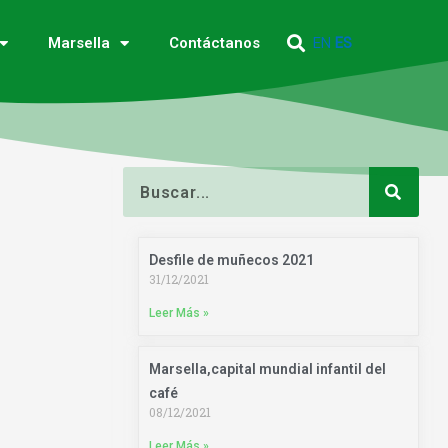
EN
ES
Marsella
Contáctanos
Buscar
Desfile de muñecos 2021
31/12/2021
Leer Más »
Marsella,capital mundial infantil del
café
08/12/2021
Leer Más »