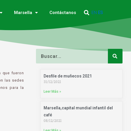
EN
ES
Marsella
Contáctanos
Buscar
s que fueron
Desfile de muñecos 2021
en las sedes
31/12/2021
enos para la
Leer Más »
Marsella,capital mundial infantil del
café
08/12/2021
Leer Más »