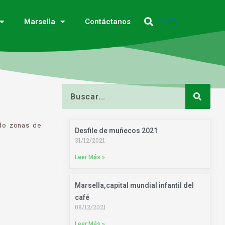
EN
ES
Marsella
Contáctanos
Buscar
ido zonas de
Desfile de muñecos 2021
31/12/2021
Leer Más »
Marsella,capital mundial infantil del
café
08/12/2021
Leer Más »