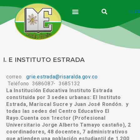
Ir
al
EN
ES
contenido
I. E INSTITUTO ESTRADA
correo
grie.estrada@risaralda.gov.co
Teléfono 3686087- 3685132
La Institución Educativa Instituto Estrada
constituida por 3 sedes urbanas: El Instituto
Estrada, Mariscal Sucre y Juan José Rondón. y
todas las sedes del Centro Educativo El
Rayo.Cuenta con 1rector (Profesional
Universitario Jorge Alberto Tamayo castaño), 2
coordinadores, 48 docentes, 7 administrativos
que atienden una población estudiantil de 1.200