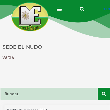
Ir
al
EN
ES
contenido
SEDE EL NUDO
VACIA
Buscar